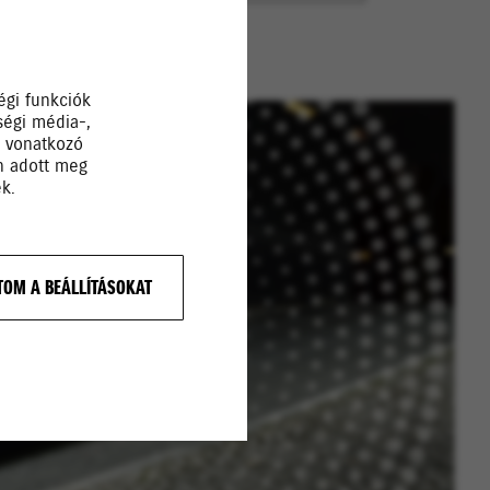
égi funkciók
ségi média-,
a vonatkozó
Ön adott meg
k.
OM A BEÁLLÍTÁSOKAT