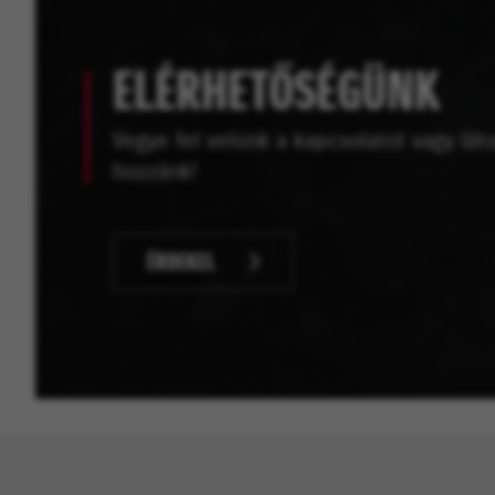
ELÉRHETŐSÉGÜNK
Vegye fel velünk a kapcsolatot vagy lát
hozzánk!
ÉRDEKEL