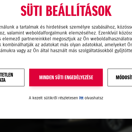
SÜTI BEÁLLÍTÁSOK
ználunk a tartalmak és hirdetések személyre szabásához, közöss
hoz, valamint weboldalforgalmunk elemzéséhez. Ezenkívül közös
s elemező partnereinkkel megosztjuk az Ön weboldalhasználatr
ik kombinálhatják az adatokat más olyan adatokkal, amelyeket 
zámukra vagy az Ön által használt más szolgáltatásokból gyűjtötte
KI
TETLEN
MINDEN SÜTI ENGEDÉLYEZÉSE
MÓDOSÍT
ATA
 működését!
A kezelt sütikről részletesen
itt
olvashatsz