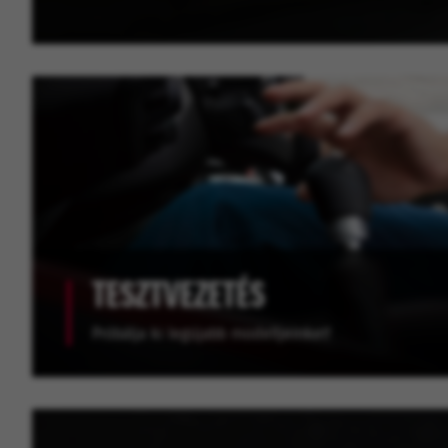
TESZTVEZETÉS
Próbálja ki legújabb modelljeinket!