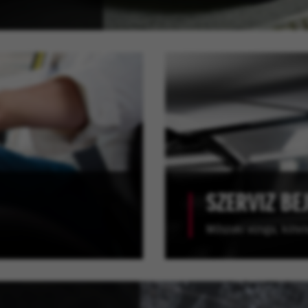
SZERVIZ BE
Műszaki vizsga, kötele