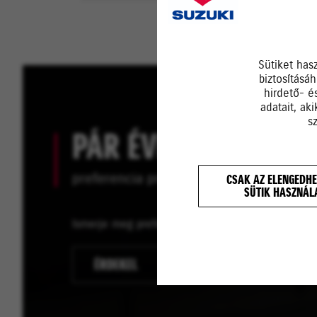
Sütiket has
biztosításá
hirdető- é
adatait, ak
s
PÁR ÉVENTE ÚJ SUZU
preferencia programmal
CSAK AZ ELENGEDHE
SÜTIK HASZNÁL
Ismerje meg preferencia programunk előnyeit és
ÉRDEKEL