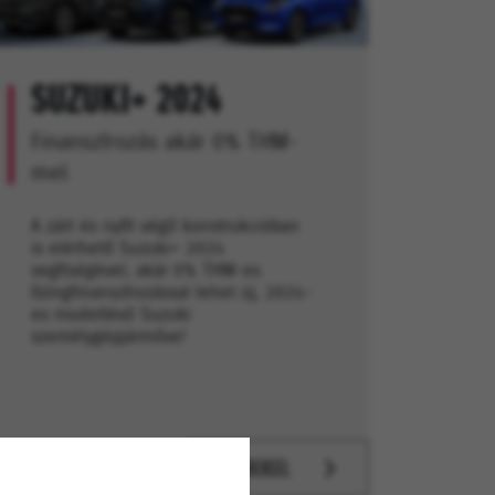
SUZUKI+ 2024
Finanszírozás akár 0% THM-
mel.
A zárt és nyílt végű konstrukcióban
is elérhető Suzuki+ 2024
segítségével, akár 0% THM-es
lízingfinanszírozással lehet új, 2024-
es modellévű Suzuki
személygépjárműve!
ÉRDEKEL