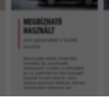
MEGBÍZHATÓ
HASZNÁLT
autó garanciával a Suzuki
Varrótól.
Alacsonyabb vételár, kedvezőbb
biztosítási díj, alacsonyabb
értékvesztés. Ezekkel az előnyökkel
jár, ha szakemberink által bevizsgált
használt Suzukit vásárolt, amire
ráadásul garanciát vállalunk. Aktuális
készletünkért kattintson ide!
AKTUÁLIS KÍNÁLATUNK