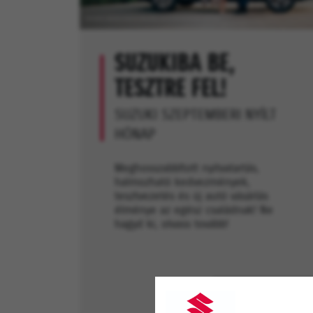
SUZUKIBA BE,
TESZTRE FEL!
SUZUKI SZEPTEMBERI NYÍLT
HÓNAP
Meghosszabbított nyitvatartás,
halmozható kedvezmények,
tesztvezetés és új autó vásárlás
élménye az egész családnak! Ne
hagyd ki, olvass tovább!
ÉRDEKEL