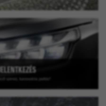
JELENTKEZÉS
ző szerviz, karosszéria javítás?